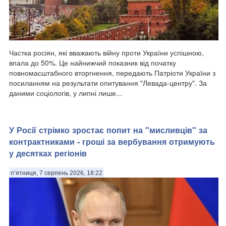
Частка росіян, які вважають війну проти України успішною,
впала до 50%. Це найнижчий показник від початку
повномасштабного вторгнення, передають Патріоти України з
посиланням на результати опитування "Левада-центру". За
даними соціологів, у липні лише...
У Росії стрімко зростає попит на "мисливців" за
контрактниками - гроші за вербування отримують
у десятках регіонів
п’ятниця, 7 серпень 2026, 18:22