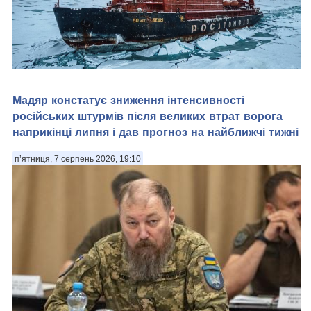
Мадяр констатує зниження інтенсивності
Арктика — перспективний регіон для морської навігації та
російських штурмів після великих втрат ворога
видобутку природних ресурсів. Територія Північного
наприкінці липня і дав прогноз на найближчі тижні
Льодовитого океану, яка донедавна була вкрита товстими
шарами криги й залишалася важкодоступною для
судноплавства, за прогнозами кліматичних мод...
п’ятниця, 7 серпень 2026, 19:10