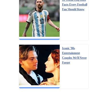
Facts Every Football
Fan Should Know
Iconic '90s
Entertainment
Couples We'll Never
Forget