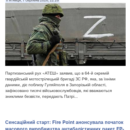
п’ятниця, 7 серпень 2026, 22:26
Партизанський рух «АТЕШ» заявив, що в 64-й окремій
гвардійській мотострілецькій бригаді ЗС РФ, яка, за їхніми
даними, діє поблизу Гуляйполя в Запорізькій області,
зафіксовано тисячі військовослужбовців, які вважаються
зниклими безвісти, передають Патрі...
Сенсаційний старт: Fire Point анонсувала початок
масового виробництва антибалістичних ракет FP-