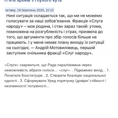
четвер, 19 березень 2026, 10:15
За ефективного управління, Україна має шанс увійти до кола
світових лідерів. . Маючи у розпорядженні ключовий для ХХІ
століття ресурс - вирощування і виробництво продуктів
харчування, — і шаленими темпами розвиваючи, через війну,
сектор дронів, ІТ і р...
«Слуги» скаржаться, що Рада паралізована через
неможливість зібрати голоси… «слуг». . Підкажемо вихід. . 1.
Почитати Конституцію . 2. Створити Коаліцію національної
єдності . 3. Сформувати Уряд порятунку (довіри/ стійкості /
незламності/ потужності...