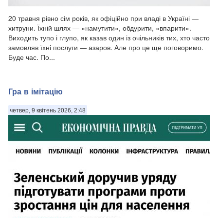
На кого це розраховане? Хто придумав залучити спецслужбу?
20 травня рівно сім років, як офіційно при владі в Україні —
Нічого не зрозуміли, нічому не навчились. По суті
хитруни. Їхній шлях — «намутити», обдурити, «впарити».
повідомлення мало би звучати так:. 1. З високою імовірністю
Виходить тупо і глупо, як казав один із очільників тих, хто часто
росіяни використовуватимуть корумпованість української
замовляв їхні послуги — азаров. Але про це ще поговоримо.
влади. 2. Спроби приховати фа...
Буде час. По...
Гра в імітацію
четвер, 9 квітень 2026, 2:48