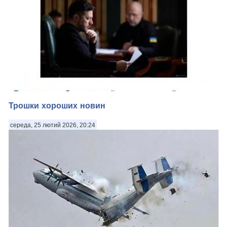
Трошки хороших новин
середа, 25 лютий 2026, 20:24
З упертістю, гідною кращого застосування, телеграм-обслуга
Зеленського поширює фейк про «борги» Європейська
Солідарність, четез які начебто її мають виселити з офісу.
Боргів немає — усе сплачено. Документи вчора представлені
на брифінгу, вони доступні...