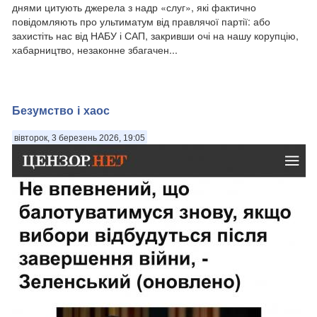
Розвал «слуг» і — як наслідок — недієздатність парламенту
днями цитують джерела з надр «слуг», які фактично
дедалі більше аналізують журналісти, експерти, партнери у
повідомляють про ультиматум від правлячої партії: або
намаганні знайти вихід. Адже непрацюючий парламент у часи
захистіть нас від НАБУ і САП, закривши очі на нашу корупцію,
війни і в умовах бюджетної катастрофи, що насувається — це
хабарництво, незаконне збагачен...
надто серйозно. Але...
Безумство і хаос
вівторок, 3 березень 2026, 19:05