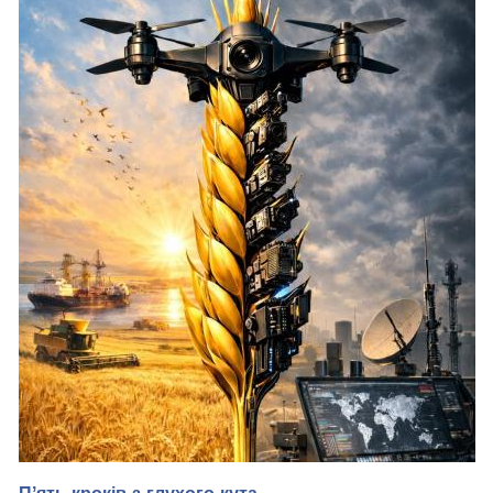
Медіа-обслуга влади хибує усім набором ознак, характерних
для рашистської бойової пропаганди. Всі ці «гнилі оселедці»
(вимощування опонентів у брехні), «криві дзеркла»
(приписування опонентам власних вад) тощо. Вибудовується
інформаційна рамка, що форм...
Пʼять кроків з глухого кута