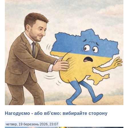
популістський мем про «побиття депутатів розгніваним
народом». . Цей тупий совок — агонія. У них нема засобів
упливу. . Бо, як виявилось, хтось зі «слуг» дає покази, і в
антикорупційних розслідуван...
Нагодуємо - або вб'ємо: вибирайте сторону
четвер, 19 березень 2026, 23:07