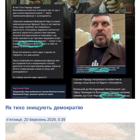
Дуже прихильна до України єврокомісар з розширення ЄС
Марта Кос дала впливовому Politico ґрунтовний коментар
щодо розширення Євросоюзу і перспектив України. Читайте
оригінальний текст (посилання на статтю див. наприкінці цього
тексту). У нас підхопили ...
Як тихо знищують демократію
п’ятниця, 20 березень 2026, 0:39
Недарма вже кілька днів блогери влади відпрацьовують