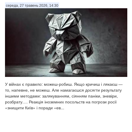
середа, 27 травень 2026, 14:30
У війнах є правило: можеш-робиш. Якщо кричиш і лякаєш —
то, напевне, не можеш. Але намагаєшся досягти результату
іншими методами: залякуванням, сіянням паніки, зневіри,
розбрату…. Реакція іноземних посольств на погрози росії
«знищити Київ» і поради «ев...