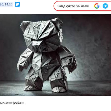
Twitter
26, 14:30
Слідкуйте за нами
: можеш-робиш.