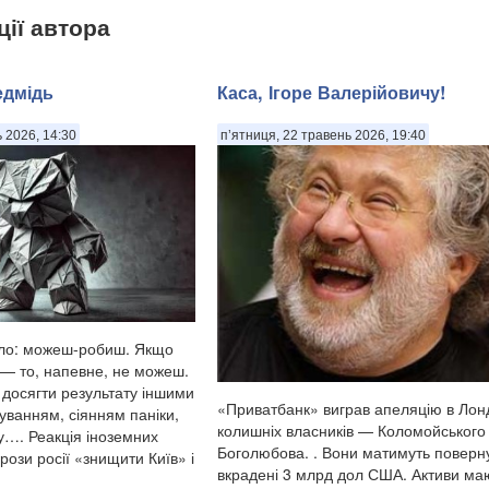
ції автора
едмідь
Каса, Ігоре Валерійовичу!
 2026, 14:30
п’ятниця, 22 травень 2026, 19:40
ило: можеш-робиш. Якщо
 — то, напевне, не можеш.
досягти результату іншими
«Приватбанк» виграв апеляцію в Лонд
уванням, сіянням паніки,
колишніх власників — Коломойського 
у…. Реакція іноземних
Боголюбова. . Вони матимуть поверн
рози росії «знищити Київ» і
вкрадені 3 млрд дол США. Активи ма