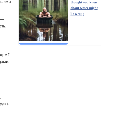
іншими
thought you knew
about water might
be wrong
» —
ють,
армії
дами.
,
уд»).
…