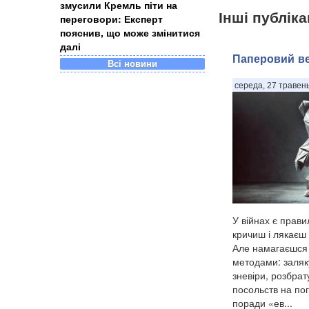
змусили Кремль піти на
Інші публіка
переговори: Експерт
пояснив, що може змінитися
далі
Паперовий в
Всі новини
середа, 27 травень
У війнах є прав
кричиш і лякаєш
Але намагаєшся 
методами: заляк
зневіри, розбрат
посольств на пог
поради «ев...