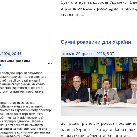
бути стягнуті та користь України. . Ба
втратив більше, у розслідуванні агенції
ішлося пр...
Сумні роковини для України
 2026, 20:46
середа, 20 травень 2026, 5:37
20 травня рівно сім років, як офіційно
владі в Україні — хитруни. Їхній шлях
«намутити», обдурити, «впарити».