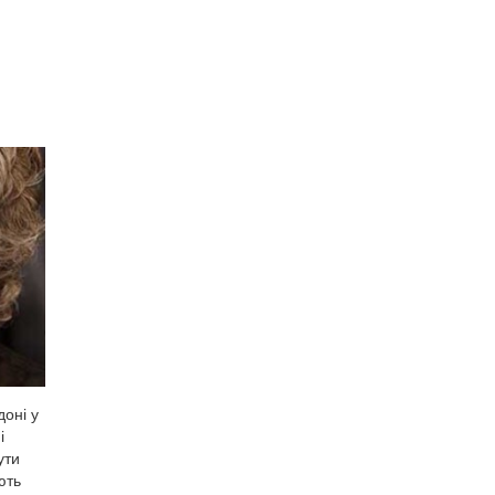
оні у
і
ути
ють