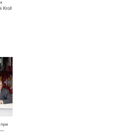
нк
 Kroll
 при
 —