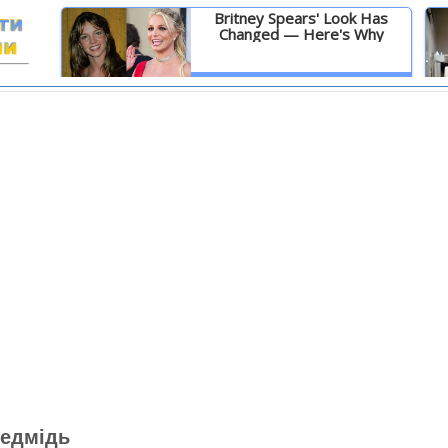
Britney Spears' Look Has
Changed — Here's Why
И
Детальніше
ведмідь