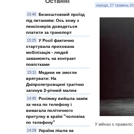
Останні
середа, 27 травень 20
Безкоштовний проїзд
15:40
під питанням: Ось кому з
пенсіонерів доведеться
платити за транспорт
У Росії фактично
15:25
стартувала прихована
мобілізація - людей
заманюють на контракт
повістками
Медики не змогли
15:11
врятувати: На
Дніпропетровщині трагічно
загинув 2-річний малюк
Росіянку вийшла заміж
14:45
за чеха по телефону і
вимагала політичного
притулку в країні "чоловіка
по телефону"
У війнах є правило
Україна пішла на
14:28