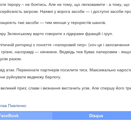
ти терору – не боятись. Але не тому, що легковажити - а тому, що
серйозність загрози. Наявні у ворога засоби — і доступні засоби про
ацюють такі засоби — тим менше у терористів шансів.
ру Зеленському варто говорити з лідерами фракцій і груп.
ітичній риториці є поняття «паперовий тигр» (хоч це і запозичення 
у грізне, насправді — нікчемне. Ведмідь теж буває паперовим - якщо
усім разом.
від атак. Переконати партнерів посилити тиск. Максимально нарост
они руйнувати ведмежу барлогу.
великий приз; слави і визнання вистачить усім. Але спершу його тр
слав Павленко
FaceBook
Disqus