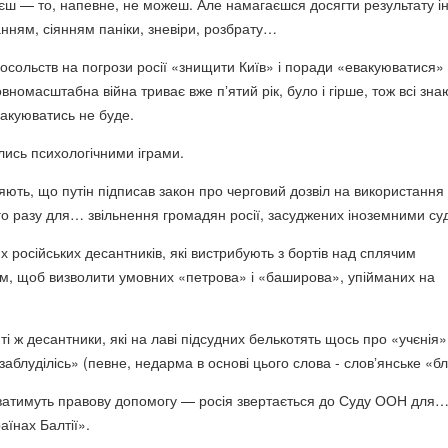
єш — то, напевне, не можеш. Але намагаєшся досягти результату 
нням, сіянням паніки, зневіри, розбрату…
посольств на погрози росії «знищити Київ» і поради «евакуюватися
овномасштабна війна триває вже пʼятий рік, було і гірше, тож всі зна
вакуюватись не буде.
лись психологічними іграми.
ють, що путін підписав закон про черговий дозвіл на використання 
о разу для… звільнення громадян росії, засуджених іноземними су
х російських десантників, які вистрибують з бортів над сплячим
м, щоб визволити умовних «петрова» і «баширова», упійманих на
ті ж десантники, які на лаві підсудних белькотять щось про «учєнія»
заблуділісь» (певне, недарма в основі цього слова - словʼянське «бл
ватимуть правову допомогу — росія звертається до Суду ООН для
аїнах Балтії».