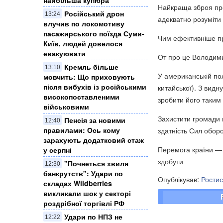
Найкраща зброя про
Російський дрон
13:24
адекватно розуміти 
влучив по локомотиву
пасажирського поїзда Суми-
Чим ефективніше пр
Київ, людей довелося
евакуювати
От про це Володими
Кремль більше
13:10
У американській пол
мовчить: Що приховують
після вибухів із російськими
китайської). З видн
високопоставленими
зробити його таким 
військовими
Захистити громади 
Пенсія за новими
12:40
правилами: Ось кому
здатність Сил обор
зарахують додатковий стаж
Перемога країни — 
у серпні
здобути
"Почнеться хвиля
12:30
банкрутств": Удари по
Опублікував:
Рости
складах Wildberries
викликали шок у секторі
роздрібної торгівлі РФ
Удари по НПЗ не
12:22