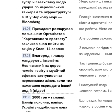
Якщо кричиш і ляка
зустріч Казахстану щодо
ударів по неросійським
методами: залякува
танкерам та інфраструктурі
Реакція іноземних 
КТК у Чорному морі —
Bloomberg
цілком адекватні: п
Президент розчарував
що робити. Ніхто е
14:06
мовчанням: Організатор
Але росіяни захопи
"Картонкового протесту"
закликав знов вийти на
З помпою повідомля
акцію у Києві 14 серпня
за кордоном — цьог
Благородні лицарі
13:52
мандрують інкогніто:
Так і уявляєш брави
Невпізнаний на дорозі
європейським місто
чемпіон світу з муай-тай
черговому теракті.
ефектно заступився за
переляканих жінок, коли тих
І наступний кадр — 
намагався скривдити інший
водій (відео)
«снєсло вєтром» і «
2000 грн у гаманці:
13:38
Щоправда, їм нада
Банкір пояснив, навіщо
«захисту росіян у кр
Україні знадобилася нова
найбільша купюра