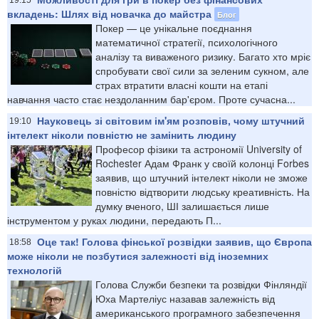
вкладень: Шлях від новачка до майстра
Блог
Покер — це унікальне поєднання
математичної стратегії, психологічного
аналізу та виваженого ризику. Багато хто мріє
спробувати свої сили за зеленим сукном, але
страх втратити власні кошти на етапі
навчання часто стає нездоланним бар'єром. Проте сучасна...
Науковець зі світовим ім'ям розповів, чому штучний
19:10
інтелект ніколи повністю не замінить людину
Професор фізики та астрономії University of
Rochester Адам Франк у своїй колонці Forbes
заявив, що штучний інтелект ніколи не зможе
повністю відтворити людську креативність. На
думку вченого, ШІ залишається лише
інструментом у руках людини, передають П...
Оце так! Голова фінської розвідки заявив, що Європа
18:58
може ніколи не позбутися залежності від іноземних
технологій
Голова Служби безпеки та розвідки Фінляндії
Юха Мартеліус назавав залежність від
американського програмного забезпечення