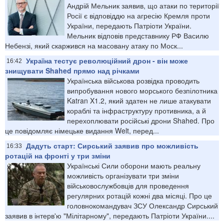
Андрій Мельник заявив, що атаки по території
Росії є відповіддю на агресію Кремля проти
України, передають Патріоти України.
Мельник відповів представнику РФ Василю
Небензі, який скаржився на масовану атаку по Моск...
Україна тестує революційний дрон - він може
16:42
знищувати Shahed прямо над річками
Українська військова розвідка проводить
випробування нового морського безпілотника
Katran X1.2, який здатен не лише атакувати
кораблі та інфраструктуру противника, а й
перехоплювати російські дрони Shahed. Про
це повідомляє німецьке видання Welt, перед...
Дадуть старт: Сирський заявив про можливість
16:33
ротацій на фронті у три зміни
Українські Сили оборони мають реальну
можливість організувати три зміни
військовослужбовців для проведення
регулярних ротацій кожні два місяці. Про це
головнокомандувач ЗСУ Олександр Сирський
заявив в інтерв'ю "Мілітарному", передають Патріоти України....