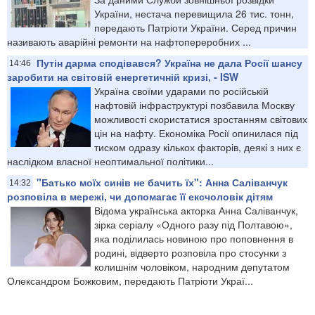
України, нестача перевищила 26 тис. тонн,
передають Патріоти України. Серед причин
називають аварійні ремонти на нафтопереробних ...
Путін дарма сподівався? Україна не дала Росії шансу
14:46
заробити на світовій енергетичній кризі, - ISW
Україна своїми ударами по російській
нафтовій інфраструктурі позбавила Москву
можливості скористатися зростанням світових
цін на нафту. Економіка Росії опинилася під
тиском одразу кількох факторів, деякі з них є
наслідком власної неоптимальної політики...
"Батько моїх синів не бачить їх": Анна Саліванчук
14:32
розповіла в мережі, чи допомагає її ексчоловік дітям
Відома українська акторка Анна Саліванчук,
зірка серіалу «Одного разу під Полтавою»,
яка поділилась новиною про поповнення в
родині, відверто розповіла про стосунки з
колишнім чоловіком, народним депутатом
Олександром Божковим, передають Патріоти Украї...