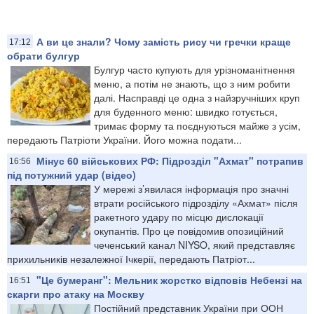
А ви це знали? Чому замість рису чи гречки краще
17:12
обрати булгур
Булгур часто купують для урізноманітнення
меню, а потім не знають, що з ним робити
далі. Насправді це одна з найзручніших круп
для буденного меню: швидко готується,
тримає форму та поєднуються майже з усім,
передають Патріоти України. Його можна подати...
Мінус 60 військових РФ: Підрозділ "Ахмат" потрапив
16:56
під потужний удар (відео)
У мережі з’явилася інформація про значні
втрати російського підрозділу «Ахмат» після
ракетного удару по місцю дислокації
окупантів. Про це повідомив опозиційний
чеченський канал NIYSO, який представляє
прихильників незалежної Ічкерії, передають Патріот...
"Це бумеранг": Мельник жорстко відповів Небензі на
16:51
скарги про атаку на Москву
Постійний представник України при ООН