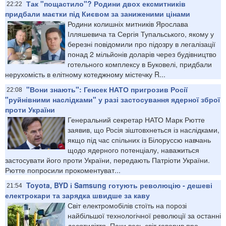
Так "пощастило"? Родини двох ексмитників
22:22
придбали маєтки під Києвом за заниженими цінами
Родини колишніх митників Ярослава
Ілляшевича та Сергія Тупальського, якому у
березні повідомили про підозру в легалізації
понад 2 мільйонів доларів через будівництво
готельного комплексу в Буковелі, придбали
нерухомість в елітному котеджному містечку R...
"Вони знають": Генсек НАТО пригрозив Росії
22:08
"руйнівними наслідками" у разі застосування ядерної зброї
проти України
Генеральний секретар НАТО Марк Рютте
заявив, що Росія зіштовхнеться із наслідками,
якщо під час спільних із Білоруссю навчань
щодо ядерного потенціалу, наважиться
застосувати його проти України, передають Патріоти України.
Рютте попросили прокоментуват...
Toyota, BYD і Samsung готують революцію - дешеві
21:54
електрокари та зарядка швидше за каву
Світ електромобілів стоїть на порозі
найбільшої технологічної революції за останні
десятиліття. Поки весь світ говорив про