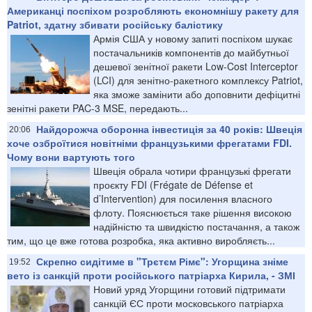
Американці поспіхом розробляють економнішу ракету для
Patriot, здатну збивати російську балістику
Армія США у новому запиті поспіхом шукає
постачальників компонентів до майбутньої
дешевої зенітної ракети Low-Cost Interceptor
(LCI) для зенітно-ракетного комплексу Patriot,
яка зможе замінити або доповнити дефіцитні
зенітні ракети PAC-3 MSE, передають...
Найдорожча оборонна інвестиція за 40 років: Швеція
20:06
хоче озброїтися новітніми французькими фрегатами FDI.
Чому вони вартують того
Швеція обрала чотири французькі фрегати
проєкту FDI (Frégate de Défense et
d’Intervention) для посилення власного
флоту. Пояснюється таке рішення високою
надійністю та швидкістю постачання, а також
тим, що це вже готова розробка, яка активно виробляєть...
Скрепно сидітиме в "Трєтєм Рімє": Угорщина зніме
19:52
вето із санкцій проти російського патріарха Кирила, - ЗМІ
Новий уряд Угорщини готовий підтримати
санкцій ЄС проти московського патріарха