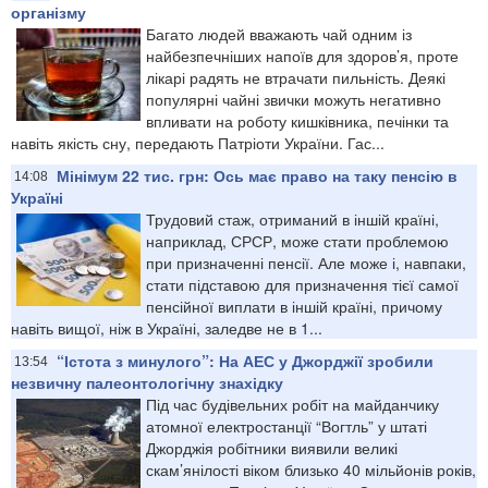
організму
Багато людей вважають чай одним із
найбезпечніших напоїв для здоров’я, проте
лікарі радять не втрачати пильність. Деякі
популярні чайні звички можуть негативно
впливати на роботу кишківника, печінки та
навіть якість сну, передають Патріоти України. Гас...
Мінімум 22 тис. грн: Ось має право на таку пенсію в
14:08
Україні
Трудовий стаж, отриманий в іншій країні,
наприклад, СРСР, може стати проблемою
при призначенні пенсії. Але може і, навпаки,
стати підставою для призначення тієї самої
пенсійної виплати в іншій країні, причому
навіть вищої, ніж в Україні, заледве не в 1...
“Істота з минулого”: На АЕС у Джорджії зробили
13:54
незвичну палеонтологічну знахідку
Під час будівельних робіт на майданчику
атомної електростанції “Вогтль” у штаті
Джорджія робітники виявили великі
скам’янілості віком близько 40 мільйонів років,