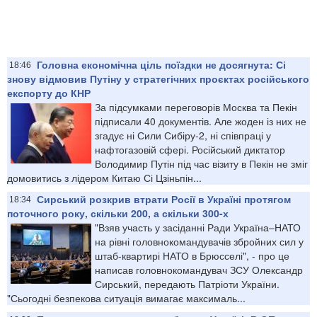
Головна економічна ціль поїздки не досягнута: Сі
18:46
знову відмовив Путіну у стратегічних проєктах російського
експорту до КНР
За підсумками переговорів Москва та Пекін
підписали 40 документів. Але жоден із них не
згадує ні Сили Сибіру-2, ні співпраці у
нафтогазовій сфері. Російський диктатор
Володимир Путін під час візиту в Пекін не зміг
домовитись з лідером Китаю Сі Цзіньпін...
Сирський розкрив втрати Росії в Україні протягом
18:34
поточного року, скільки 200, а скільки 300-х
"Взяв участь у засіданні Ради Україна–НАТО
на рівні головнокомандувачів збройних сил у
штаб-квартирі НАТО в Брюсселі", - про це
написав головнокомандувач ЗСУ Олександр
Сирський, передають Патріоти України.
"Сьогодні безпекова ситуація вимагає максималь...