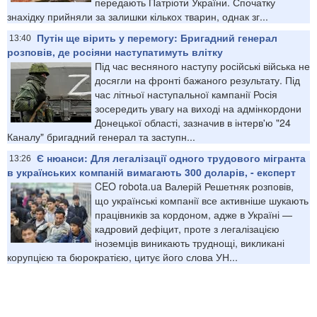
передають Патріоти України. Спочатку
знахідку прийняли за залишки кількох тварин, однак зг...
Путін ще вірить у перемогу: Бригадний генерал
13:40
розповів, де росіяни наступатимуть влітку
Під час весняного наступу російські війська не
досягли на фронті бажаного результату. Під
час літньої наступальної кампанії Росія
зосередить увагу на виході на адмінкордони
Донецької області, зазначив в інтерв'ю "24
Каналу" бригадний генерал та заступн...
Є нюанси: Для легалізації одного трудового мігранта
13:26
в українських компаній вимагають 300 доларів, - експерт
CEO robota.ua Валерій Решетняк розповів,
що українські компанії все активніше шукають
працівників за кордоном, адже в Україні —
кадровий дефіцит, проте з легалізацією
іноземців виникають труднощі, викликані
корупцією та бюрократією, цитує його слова УН...