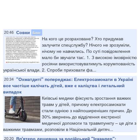
Совки
Блог
20:46
На кого це розраховане? Хто придумав
залучити спецслужбу? Нічого не зрозуміли,
нічому не навчились. По суті повідомлення
мало би звучати так:. 1. З високою імовірністю
росіяни використовуватимуть корумпованість
української влади. 2. Спроби приховати фа...
"Охматдиті" попереджає: Електросамокати в Україні
20:34
все частіше калічать дітей, вже є каліцтва і летальний
випадок
Київські медики фіксують зростання важких
травм у дітей, причому електросамокати
стали однією з найпоширеніших причин. До
30% звернень до відділення екстреної
медичної допомоги та травмпункту – це діти з
важкими травмами, розповіли в Національній дитяч...
Вп'ятеро дешевша за російський "Іскандер":
20:20