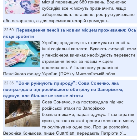
місяці перевищує 680 гривень. Водночас
субсидію все ж можуть призначити, якщо
заборгованість погашено, реструктуризовано
або оскаржено, а для окремих категорій громадян...
Переведення пенсії за новим місцем проживання: Ось
22:50
як це зробити
Українці продовжують отримувати пенсії та
інші соціальні виплати. Бувають ситуації, коли
у пенсіонера виникає необхідність перевести
отримання пенсії за новим місцем
проживання. У Головному управлінні
Пенсійного фонду України (ПФУ) у Миколаївській обла...
"Вони руйнують природу": Сова Сонечко, яка
22:36
постраждала від російського обстрілу по Запоріжжю,
одужує, але більше не зможе літати
Сова Сонечко, яка постраждала під час
російської атаки по Запоріжжю
безпілотниками, наразі одужує. Птах втратив
крило, зазнав важкої травми головного мозку
та осліпнув на одне око. Про це розповіла
Вероніка Конькова, пише Guardian, передають Патріоти У...