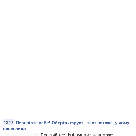
Перевірте себе! Оберіть фрукт - тест покаже, у чому
13:12
ваша сила
Простий тест із фруктами допоможе