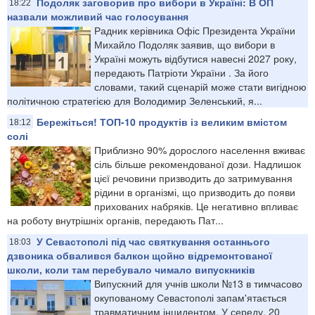
Подоляк заговорив про вибори в Україні: В ОП
18:22
назвали можливий час голосування
Радник керівника Офіс Президента України
Михайло Подоляк заявив, що вибори в
Україні можуть відбутися навесні 2027 року,
передають Патріоти України . За його
словами, такий сценарій може стати вигідною
політичною стратегією для Володимир Зеленський, я...
Бережіться! ТОП-10 продуктів із великим вмістом
18:12
солі
Приблизно 90% дорослого населення вживає
сіль більше рекомендованої дози. Надлишок
цієї речовини призводить до затримування
рідини в організмі, що призводить до появи
прихованих набряків. Це негативно впливає
на роботу внутрішніх органів, передають Пат...
У Севастополі під час святкування останнього
18:03
дзвоника обвалився балкон щойно відремонтованої
школи, коли там перебувало чимало випускників
Випускний для учнів школи №13 в тимчасово
окупованому Севастополі запам'ятається
травматичним інцидентом. У середу, 20