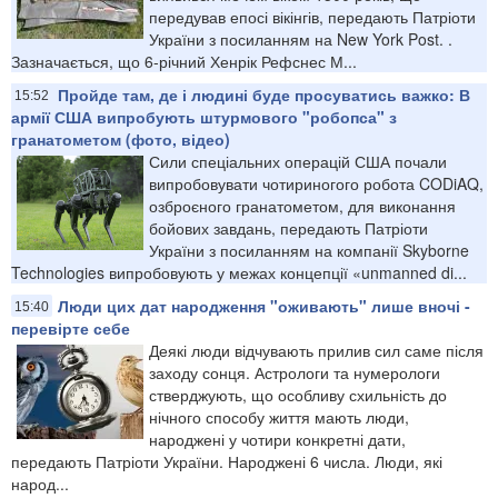
передував епосі вікінгів, передають Патріоти
України з посиланням на New York Post. .
Зазначається, що 6-річний Хенрік Рефснес М...
Пройде там, де і людині буде просуватись важко: В
15:52
армії США випробують штурмового "робопса" з
гранатометом (фото, відео)
Сили спеціальних операцій США почали
випробовувати чотириногого робота CODiAQ,
озброєного гранатометом, для виконання
бойових завдань, передають Патріоти
України з посиланням на компанії Skyborne
Technologies випробовують у межах концепції «unmanned di...
Люди цих дат народження "оживають" лише вночі -
15:40
перевірте себе
Деякі люди відчувають прилив сил саме після
заходу сонця. Астрологи та нумерологи
стверджують, що особливу схильність до
нічного способу життя мають люди,
народжені у чотири конкретні дати,
передають Патріоти України. Народжені 6 числа. Люди, які
народ...