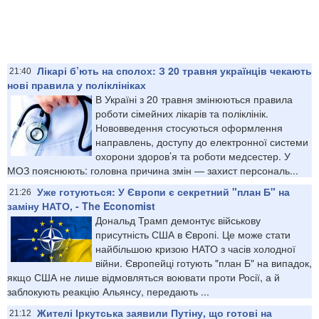
Лікарі б’ють на сполох: З 20 травня українців чекають
21:40
нові правила у поліклініках
В Україні з 20 травня змінюються правила
роботи сімейних лікарів та поліклінік.
Нововведення стосуються оформлення
направлень, доступу до електронної системи
охорони здоров’я та роботи медсестер. У
МОЗ пояснюють: головна причина змін — захист персональ...
Уже готуються: У Європи є секретний "план Б" на
21:26
заміну НАТО, - The Economist
Дональд Трамп демонтує військову
присутність США в Європі. Це може стати
найбільшою кризою НАТО з часів холодної
війни. Європейці готують "план Б" на випадок,
якщо США не лише відмовляться воювати проти Росії, а й
заблокують реакцію Альянсу, передають ...
Жителі Іркутська заявили Путіну, що готові на
21:12