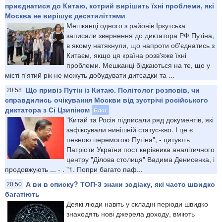
приєднатися до Китаю, котрий вирішить їхні проблеми, які
Москва не вирішує десятиліттями
Мешканці одного з районів Іркутська
записали звернення до диктатора РФ Путіна,
в якому натякнули, що напроти об'єднатись з
Китаєм, якщо ця країна розв'яже їхні
проблеми. Мешканці бідкаються на те, що у
місті п'ятий рік не можуть добудувати дитсадки та ...
Що привіз Путін із Китаю. Політолог розповів, чи
20:58
справдились очікування Москви від зустрічі російського
диктатора з Сі Цзипіном
Блог
"Китай та Росія підписали ряд документів, які
зафіксували нинішній статус-кво. І це є
певною перемогою Путіна", - цитують
Патріоти України пост керівника аналітичного
центру "Ділова столиця" Вадима Денисенка, і
продовжують ... - . "1. Попри багато паф...
А ви в списку? ТОП-3 знаки зодіаку, які часто швидко
20:50
багатіють
Деякі люди навіть у складні періоди швидко
знаходять нові джерела доходу, вміють