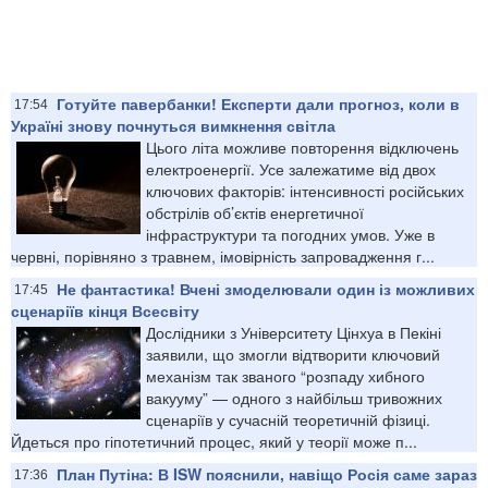
Готуйте павербанки! Експерти дали прогноз, коли в
17:54
Україні знову почнуться вимкнення світла
Цього літа можливе повторення відключень
електроенергії. Усе залежатиме від двох
ключових факторів: інтенсивності російських
обстрілів об’єктів енергетичної
інфраструктури та погодних умов. Уже в
червні, порівняно з травнем, імовірність запровадження г...
Не фантастика! Вчені змоделювали один із можливих
17:45
сценаріїв кінця Всесвіту
Дослідники з Університету Цінхуа в Пекіні
заявили, що змогли відтворити ключовий
механізм так званого “розпаду хибного
вакууму” — одного з найбільш тривожних
сценаріїв у сучасній теоретичній фізиці.
Йдеться про гіпотетичний процес, який у теорії може п...
План Путіна: В ISW пояснили, навіщо Росія саме зараз
17:36