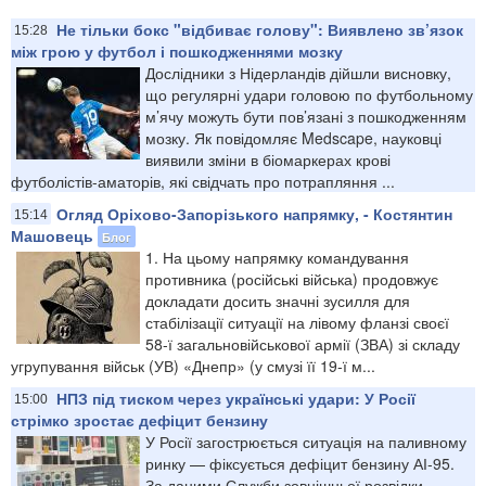
Не тільки бокс "відбиває голову": Виявлено зв’язок
15:28
між грою у футбол і пошкодженнями мозку
Дослідники з Нідерландів дійшли висновку,
що регулярні удари головою по футбольному
м’ячу можуть бути пов’язані з пошкодженням
мозку. Як повідомляє Medscape, науковці
виявили зміни в біомаркерах крові
футболістів-аматорів, які свідчать про потрапляння ...
Огляд Оріхово-Запорізького напрямку, - Костянтин
15:14
Машовець
Блог
1. На цьому напрямку командування
противника (російські війська) продовжує
докладати досить значні зусилля для
стабілізації ситуації на лівому фланзі своєї
58-ї загальновійськової армії (ЗВА) зі складу
угрупування військ (УВ) «Днепр» (у смузі її 19-ї м...
НПЗ під тиском через українські удари: У Росії
15:00
стрімко зростає дефіцит бензину
У Росії загострюється ситуація на паливному
ринку — фіксується дефіцит бензину АІ-95.
За даними Служби зовнішньої розвідки