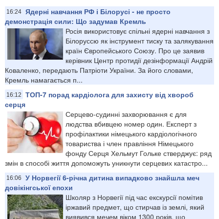
Ядерні навчання РФ і Білорусі - не просто
16:24
демонстрація сили: Що задумав Кремль
Росія використовує спільні ядерні навчання з
Білоруссю як інструмент тиску та залякування
країн Європейського Союзу. Про це заявив
керівник Центр протидії дезінформації Андрій
Коваленко, передають Патріоти України. За його словами,
Кремль намагається п...
ТОП-7 порад кардіолога для захисту від хвороб
16:12
серця
Серцево-судинні захворювання є для
людства вбивцею номер один. Експерт з
профілактики німецького кардіологічного
товариства і член правління Німецького
фонду Серця Хельмут Гольке стверджує: ряд
змін в способі життя допоможуть уникнути серцевих катастро...
У Норвегії 6-річна дитина випадково знайшла меч
16:06
довікінгської епохи
Школяр з Норвегії під час екскурсії помітив
іржавий предмет, що стирчав із землі, який
виявився мечем віком 1300 років, що