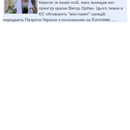
Кирила та інших осіб, яких захищав екс-
прем'єр країни Віктор Орбан. Цього тижня в
ЄС обговорять "міні-пакет" санкцій,
передають Патріоти України з посиланням на Euronews. ....