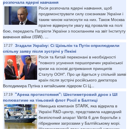
розпочала ядерні навчання
Росія розпочала ядерні навчання, щоб
продемонструвати силу союзникам України і
таким чином натиснути на них. Також Москва
прагне відвернути увагу від провалів на полі
бою, передають Патріоти України з посиланням на звіт Інституту
вивчення війни (ISW). ...
Згадали Україну: Сі Цзіньпін та Путін оприлюднили
17:27
спільну заяву після зустрічі у Пекіні
Росія та Китай переконані в необхідності
"повного усунення першопричин української
кризи на основі дотримання принципів
Статуту ООН". Про це йдеться у спільній заяві
країн після зустрічі російського диктатора
Володимира Путіна з китайським лідером Сі Ц...
"Арена протистояння": Шестиметровий дрон з ШІ
17:19
полюватиме на тіньовий флот Росії в Балтиці
Німецька компанія STARK, яка відкрила в
Україні R&D-центр, представила надводний
безпілотний апарат Vanta 6 для боротьби з
гібридними загрозами у Балтійському морі.
Шестиметровий дрон оснащений штучним