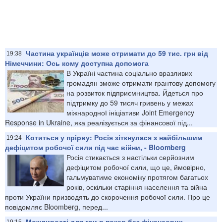
Частина українців може отримати до 59 тис. грн від
19:38
Німеччини: Ось кому доступна допомога
В Україні частина соціально вразливих
громадян зможе отримати грантову допомогу
на розвиток підприємництва. Йдеться про
підтримку до 59 тисяч гривень у межах
міжнародної ініціативи Joint Emergency
Response in Ukraine, яка реалізується за фінансової під...
Котиться у прірву: Росія зіткнулася з найбільшим
19:24
дефіцитом робочої сили під час війни, - Bloomberg
Росія стикається з настільки серйозним
дефіцитом робочої сили, що це, ймовірно,
гальмуватиме економіку протягом багатьох
років, оскільки старіння населення та війна
проти України призводять до скорочення робочої сили. Про це
повідомляє Bloomberg, перед...
​Можливості для гри в покер без фінансових
19:15